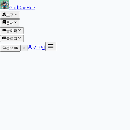
본문 바로가기
GodDaeHee
도구
문서
놀이터
블로그
로그인
검색
⌘K
○
아케이드로 돌아가기
퍼즐
·
←→: 이동 / ↑: 회전 / ↓: 소프트드롭 / Space: 하드드롭 /
C: 홀드 / P: 일시정지
Tetris Prime
SRS 회전·월킥·7-bag·홀드·고스트가 모두 구현된 정통 테트리스.
20라인 7분 미션 클리어와 모바일 터치 컨트롤을 지원한다.
게임 로딩 중...