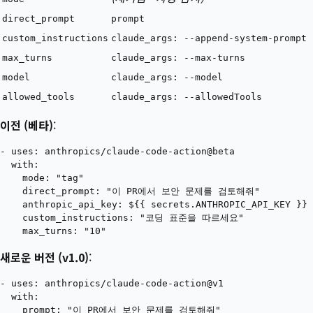
direct_prompt
prompt
custom_instructions
claude_args: --append-system-prompt
max_turns
claude_args: --max-turns
model
claude_args: --model
allowed_tools
claude_args: --allowedTools
이전 (베타)
:
- uses: anthropics/claude-code-action@beta

  with:

    mode: "tag"

    direct_prompt: "이 PR에서 보안 문제를 검토해줘"

    anthropic_api_key: ${{ secrets.ANTHROPIC_API_KEY }}

    custom_instructions: "코딩 표준을 따르세요"

새로운 버전 (v1.0)
:
- uses: anthropics/claude-code-action@v1

  with:

    prompt: "이 PR에서 보안 문제를 검토해줘"
