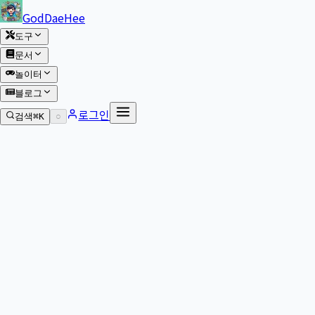
본문 바로가기
GodDaeHee
도구
문서
놀이터
블로그
로그인
검색
⌘K
○
본문으로 이동