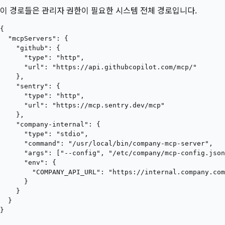
이 경로들은 관리자 권한이 필요한 시스템 전체 경로입니다.
{

  "mcpServers": {

    "github": {

      "type": "http",

      "url": "https://api.githubcopilot.com/mcp/"

    },

    "sentry": {

      "type": "http",

      "url": "https://mcp.sentry.dev/mcp"

    },

    "company-internal": {

      "type": "stdio",

      "command": "/usr/local/bin/company-mcp-server",

      "args": ["--config", "/etc/company/mcp-config.json
      "env": {

        "COMPANY_API_URL": "https://internal.company.com
      }

    }

  }
