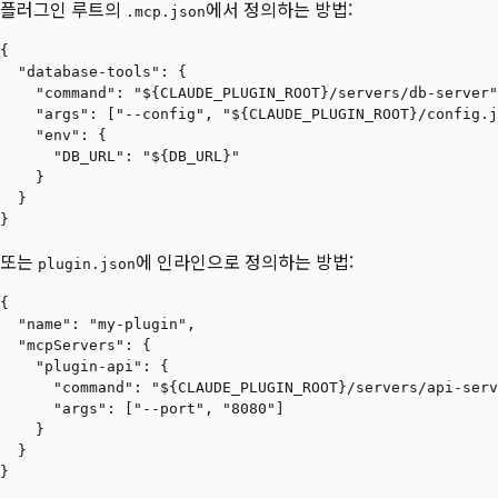
플러그인 루트의
에서 정의하는 방법:
.mcp.json
{

  "database-tools": {

    "command": "${CLAUDE_PLUGIN_ROOT}/servers/db-server"
    "args": ["--config", "${CLAUDE_PLUGIN_ROOT}/config.j
    "env": {

      "DB_URL": "${DB_URL}"

    }

  }

또는
에 인라인으로 정의하는 방법:
plugin.json
{

  "name": "my-plugin",

  "mcpServers": {

    "plugin-api": {

      "command": "${CLAUDE_PLUGIN_ROOT}/servers/api-serv
      "args": ["--port", "8080"]

    }

  }
