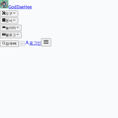
본문 바로가기
GodDaeHee
도구
문서
놀이터
블로그
로그인
검색
⌘K
○
본문으로 이동