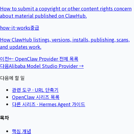
How to submit a copyright or other content rights concern
about material published on ClawHub.
how-it-works
중급
How ClawHub listings, versions, installs, publishing, scans,
and updates work.
이전
←
OpenClaw Provider 전체 목록
다음
Alibaba Model Studio Provider
→
다음에 할 일
관련 도구 ·
URL 단축기
OpenClaw 시리즈 목록
다른 시리즈 ·
Hermes Agent 가이드
목차
핵심 개념