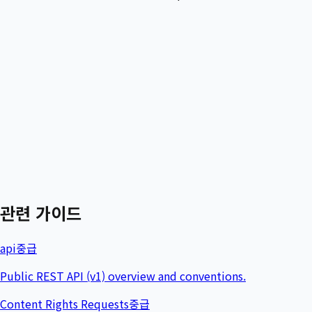
관련 가이드
api
중급
Public REST API (v1) overview and conventions.
Content Rights Requests
중급