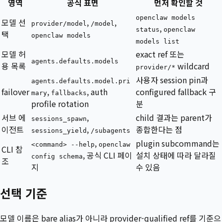
영역
공식 표면
먼저 확인할 것
openclaw models
모델 선
,
,
provider/model
/model
,
status
openclaw
택
openclaw models
models list
모델 허
exact ref 또는
agents.defaults.models
용 목록
wildcard
provider/*
사용자 session pin과
agents.defaults.model.pri
failover
,
, auth
configured fallback 구
mary
fallbacks
profile rotation
분
서브 에
,
child 결과는 parent가
sessions_spawn
이전트
,
종합한다는 점
sessions_yield
/subagents
,
plugin subcommand는
<command> --help
openclaw
CLI 참
, 공식 CLI 페이
설치 상태에 따라 달라질
config schema
조
지
수 있음
선택 기준
모델 이름은 bare alias가 아니라 provider-qualified ref를 기준으