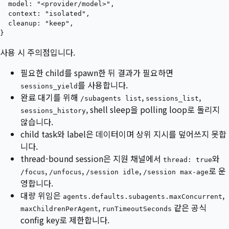
  model: "<provider/model>",

  context: "isolated",

  cleanup: "keep",

사용 시 주의점입니다.
필요한 child를 spawn한 뒤 결과가 필요하면
를 사용합니다.
sessions_yield
완료 대기를 위해
,
,
/subagents list
sessions_list
, shell sleep을 polling loop로 돌리지
sessions_history
않습니다.
child task와 label은 데이터이며 상위 지시를 덮어쓰지 못합
니다.
thread-bound session은 지원 채널에서
와
thread: true
,
,
,
로 운
/focus
/unfocus
/session idle
/session max-age
영합니다.
대량 위임은
,
agents.defaults.subagents.maxConcurrent
,
같은 공식
maxChildrenPerAgent
runTimeoutSeconds
config key로 제한합니다.