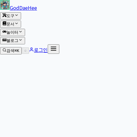
본문 바로가기
GodDaeHee
도구
문서
놀이터
블로그
로그인
검색
⌘K
○
본문으로 이동