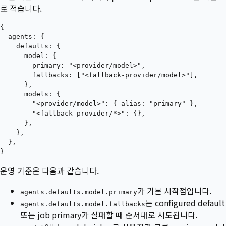
로 적습니다.
{

  agents: {

    defaults: {

      model: {

        primary: "<provider/model>",

        fallbacks: ["<fallback-provider/model>"],

      },

      models: {

        "<provider/model>": { alias: "primary" },

        "<fallback-provider/*>": {},

      },

    },

  },

운영 기준은 다음과 같습니다.
가 기본 시작점입니다.
agents.defaults.model.primary
는 configured default
agents.defaults.model.fallbacks
또는 job primary가 실패할 때 순서대로 시도됩니다.