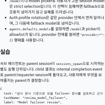
이나 model picker로 사용자가 고른 session model
/model
은 strict selection입니다. 이 선택이 실패하면 fallback으로
조용히 넘어가지 않고 실패를 드러냅니다.
Auth profile rotation은 같은 provider 안에서 먼저 일어나
며, 그 다음에 fallback model로 넘어갑니다.
를 설정하면
과 picker의
agents.defaults.models
/model
allowlist가 됩니다. provider 전체를 열려면
"provider/*":
형태를 사용합니다.
{}
실습
서브 에이전트는 parent session이
으로 시작하는
sessions_spawn
별도 실행 단위입니다. child 결과는 internal completion event
로 parent/requester session에 돌아오고, 사용자에게 무엇을 보
여줄지는 parent가 결정합니다.
{

  task: "공식 문서 기준으로 모델 failover 문서를 검토하고 근거
  taskName: "review_model_failover",

  label: "Model failover review",
