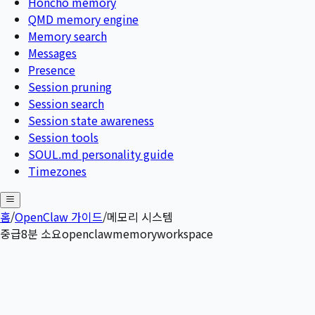
Honcho memory
QMD memory engine
Memory search
Messages
Presence
Session pruning
Session search
Session state awareness
Session tools
SOUL.md personality guide
Timezones
홈
/
OpenClaw 가이드
/
메모리 시스템
중급
8
분 소요
openclaw
memory
workspace