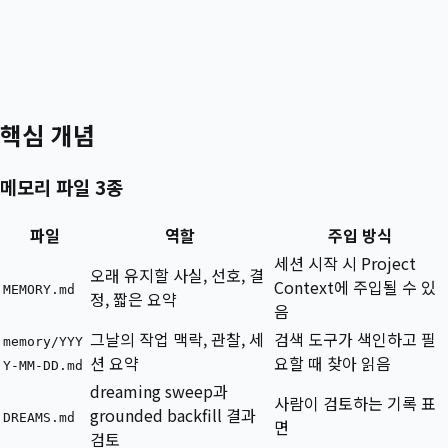
핵심 개념
메모리 파일 3종
파일
역할
주입 방식
세션 시작 시 Project
오래 유지할 사실, 선호, 결
Context에 주입될 수 있
MEMORY.md
정, 짧은 요약
음
그날의 작업 맥락, 관찰, 세
검색 도구가 색인하고 필
memory/YYY
션 요약
요할 때 찾아 읽음
Y-MM-DD.md
dreaming sweep과
사람이 검토하는 기록 표
grounded backfill 결과
DREAMS.md
면
검토