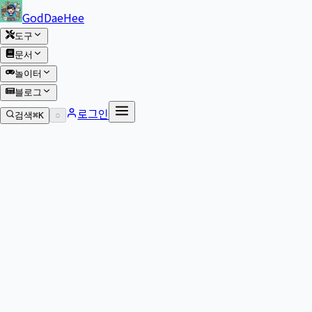
본문 바로가기
GodDaeHee
도구
문서
놀이터
블로그
로그인
검색
⌘K
○
본문으로 이동