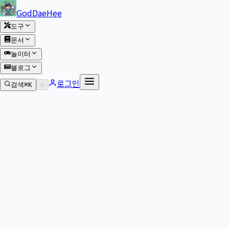
본문 바로가기
GodDaeHee
도구
문서
놀이터
블로그
로그인
검색
⌘K
○
본문으로 이동