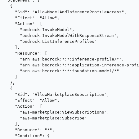
  "Statement": [

    {

      "Sid": "AllowModelAndInferenceProfileAccess",

      "Effect": "Allow",

      "Action": [

        "bedrock:InvokeModel",

        "bedrock:InvokeModelWithResponseStream",

        "bedrock:ListInferenceProfiles"

      ],

      "Resource": [

        "arn:aws:bedrock:*:*:inference-profile/*",

        "arn:aws:bedrock:*:*:application-inference-profi
        "arn:aws:bedrock:*:*:foundation-model/*"

      ]

    },

    {

      "Sid": "AllowMarketplaceSubscription",

      "Effect": "Allow",

      "Action": [

        "aws-marketplace:ViewSubscriptions",

        "aws-marketplace:Subscribe"

      ],

      "Resource": "*",

      "Condition": {
