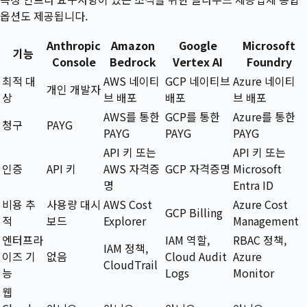
옵션도 제공됩니다.
Anthropic
Amazon
Google
Microsoft
기능
Console
Bedrock
Vertex AI
Foundry
최적 대
AWS 네이티
GCP 네이티브
Azure 네이티
개인 개발자
상
브 배포
배포
브 배포
AWS를 통한
GCP를 통한
Azure를 통한
청구
PAYG
PAYG
PAYG
PAYG
API 키 또는
API 키 또는
인증
API 키
AWS 자격증
GCP 자격증명
Microsoft
명
Entra ID
비용 추
사용량 대시
AWS Cost
Azure Cost
GCP Billing
적
보드
Explorer
Management
엔터프라
IAM 역할,
RBAC 정책,
IAM 정책,
이즈 기
없음
Cloud Audit
Azure
CloudTrail
능
Logs
Monitor
웹