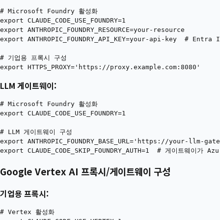
# Microsoft Foundry 활성화

export CLAUDE_CODE_USE_FOUNDRY=1

export ANTHROPIC_FOUNDRY_RESOURCE=your-resource

export ANTHROPIC_FOUNDRY_API_KEY=your-api-key  # Entr
# 기업용 프록시 구성

LLM 게이트웨이:
# Microsoft Foundry 활성화

export CLAUDE_CODE_USE_FOUNDRY=1

# LLM 게이트웨이 구성

export ANTHROPIC_FOUNDRY_BASE_URL='https://your-llm-gate
Google Vertex AI 프록시/게이트웨이 구성
기업용 프록시:
# Vertex 활성화
