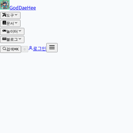
본문 바로가기
GodDaeHee
도구
문서
놀이터
블로그
로그인
검색
⌘K
○
본문으로 이동