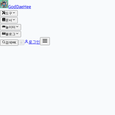
본문 바로가기
GodDaeHee
도구
문서
놀이터
블로그
로그인
검색
⌘K
○
본문으로 이동