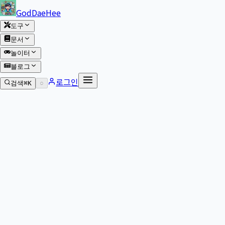
본문 바로가기
GodDaeHee
도구
문서
놀이터
블로그
로그인
검색
⌘K
○
본문으로 이동