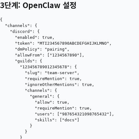
3단계: OpenClaw 설정
{

  "channels": {

    "discord": {

      "enabled": true,

      "token": "MTI234567890ABCDEFGHIJKLMNO",

      "dmPolicy": "pairing",

      "allowFrom": ["1234567890"],

      "guilds": {

        "123456789012345678": {

          "slug": "team-server",

          "requireMention": true,

          "ignoreOtherMentions": true,

          "channels": {

            "general": {

              "allow": true,

              "requireMention": true,

              "users": ["987654321098765432"],

              "skills": ["docs"]

            }

          }

        }
