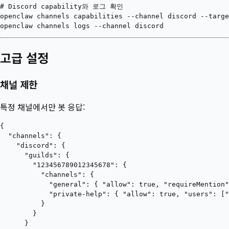
# Discord capability와 로그 확인

openclaw channels capabilities --channel discord --targe
고급 설정
채널 제한
특정 채널에서만 봇 응답:
{

  "channels": {

    "discord": {

      "guilds": {

        "123456789012345678": {

          "channels": {

            "general": { "allow": true, "requireMention"
            "private-help": { "allow": true, "users": ["
          }

        }

      }
