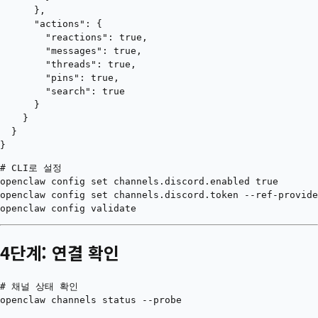
      },

      "actions": {

        "reactions": true,

        "messages": true,

        "threads": true,

        "pins": true,

        "search": true

      }

    }

  }

# CLI로 설정

openclaw config set channels.discord.enabled true

openclaw config set channels.discord.token --ref-provide
4단계: 연결 확인
# 채널 상태 확인

openclaw channels status --probe
