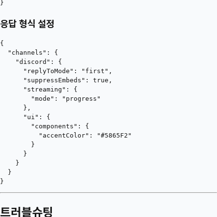
응답 형식 설정
{

  "channels": {

    "discord": {

      "replyToMode": "first",

      "suppressEmbeds": true,

      "streaming": {

        "mode": "progress"

      },

      "ui": {

        "components": {

          "accentColor": "#5865F2"

        }

      }

    }

  }

트러블슈팅