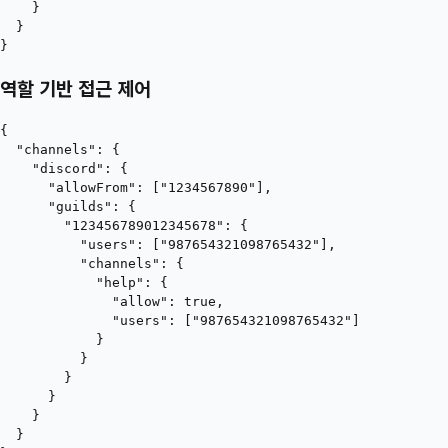
    }

  }

역할 기반 접근 제어
{

  "channels": {

    "discord": {

      "allowFrom": ["1234567890"],

      "guilds": {

        "123456789012345678": {

          "users": ["987654321098765432"],

          "channels": {

            "help": {

              "allow": true,

              "users": ["987654321098765432"]

            }

          }

        }

      }

    }

  }
