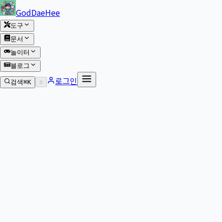
본문 바로가기
GodDaeHee
도구
문서
놀이터
블로그
로그인
검색
⌘K
○
본문으로 이동