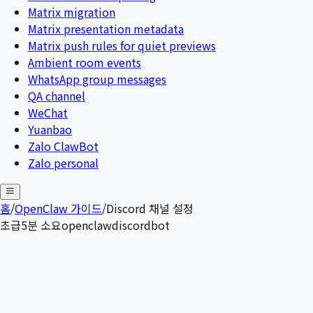
Matrix migration
Matrix presentation metadata
Matrix push rules for quiet previews
Ambient room events
WhatsApp group messages
QA channel
WeChat
Yuanbao
Zalo ClawBot
Zalo personal
홈
/
OpenClaw 가이드
/
Discord 채널 설정
초급
5
분 소요
openclaw
discord
bot