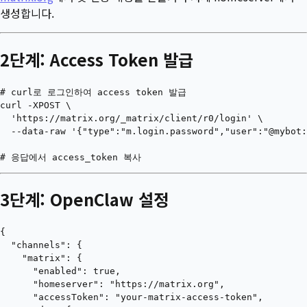
생성합니다.
2단계: Access Token 발급
# curl로 로그인하여 access token 발급

curl -XPOST \

  'https://matrix.org/_matrix/client/r0/login' \

  --data-raw '{"type":"m.login.password","user":"@mybot:
3단계: OpenClaw 설정
{

  "channels": {

    "matrix": {

      "enabled": true,

      "homeserver": "https://matrix.org",

      "accessToken": "your-matrix-access-token",
