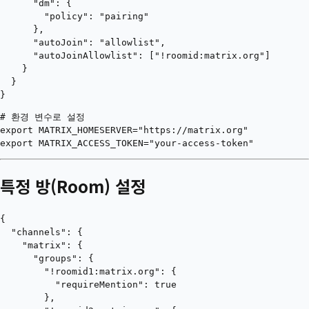
      "dm": {

        "policy": "pairing"

      },

      "autoJoin": "allowlist",

      "autoJoinAllowlist": ["!roomid:matrix.org"]

    }

  }

# 환경 변수로 설정

export MATRIX_HOMESERVER="https://matrix.org"

특정 방(Room) 설정
{

  "channels": {

    "matrix": {

      "groups": {

        "!roomid1:matrix.org": {

          "requireMention": true

        },
