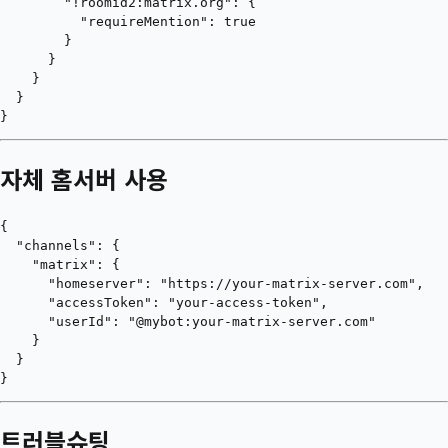
        "!roomid2:matrix.org": {

          "requireMention": true

        }

      }

    }

  }

자체 홈서버 사용
{

  "channels": {

    "matrix": {

      "homeserver": "https://your-matrix-server.com",

      "accessToken": "your-access-token",

      "userId": "@mybot:your-matrix-server.com"

    }

  }

트러블슈팅