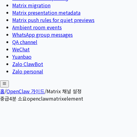
Matrix migration
Matrix presentation metadata
Matrix push rules for quiet previews
Ambient room events
WhatsApp group messages
QA channel
WeChat
Yuanbao
Zalo ClawBot
Zalo personal
홈
/
OpenClaw 가이드
/
Matrix 채널 설정
중급
4
분 소요
openclaw
matrix
element