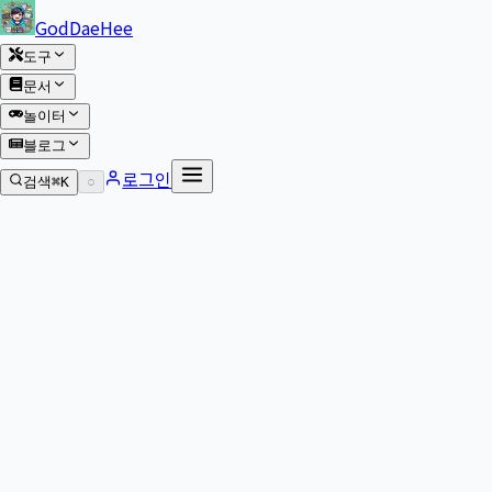
본문 바로가기
GodDaeHee
도구
문서
놀이터
블로그
로그인
검색
⌘K
○
본문으로 이동