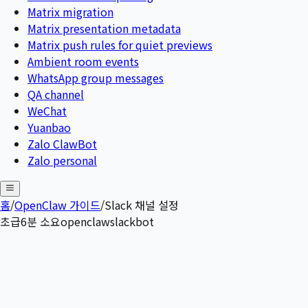
Matrix migration
Matrix presentation metadata
Matrix push rules for quiet previews
Ambient room events
WhatsApp group messages
QA channel
WeChat
Yuanbao
Zalo ClawBot
Zalo personal
홈
/
OpenClaw 가이드
/
Slack 채널 설정
초급
6
분 소요
openclaw
slack
bot