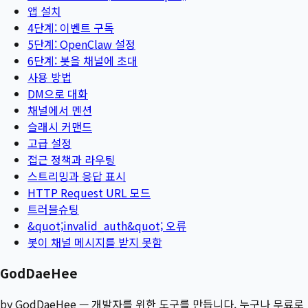
앱 설치
4단계: 이벤트 구독
5단계: OpenClaw 설정
6단계: 봇을 채널에 초대
사용 방법
DM으로 대화
채널에서 멘션
슬래시 커맨드
고급 설정
접근 정책과 라우팅
스트리밍과 응답 표시
HTTP Request URL 모드
트러블슈팅
&quot;invalid_auth&quot; 오류
봇이 채널 메시지를 받지 못함
GodDaeHee
by GodDaeHee — 개발자를 위한 도구를 만듭니다. 누구나 무료로