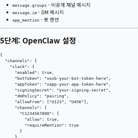
- 비공개 채널 메시지
message.groups
- DM 메시지
message.im
- 봇 멘션
app_mention
5단계: OpenClaw 설정
{

  "channels": {

    "slack": {

      "enabled": true,

      "botToken": "xoxb-your-bot-token-here",

      "appToken": "xapp-your-app-token-here",

      "signingSecret": "your-signing-secret",

      "dmPolicy": "pairing",

      "allowFrom": ["U123", "U456"],

      "channels": {

        "C1234567890": {

          "allow": true,

          "requireMention": true

        }

      }
