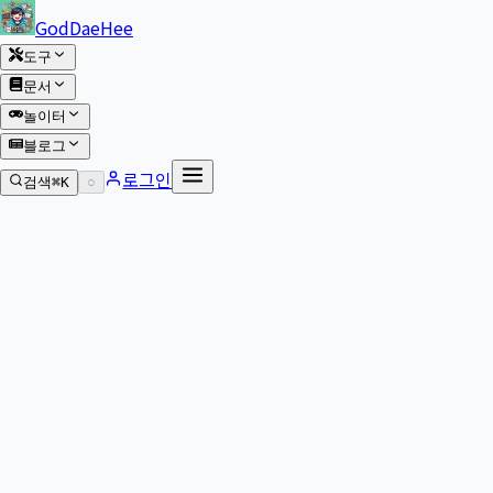
본문 바로가기
GodDaeHee
도구
문서
놀이터
블로그
로그인
검색
⌘K
○
본문으로 이동