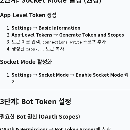
App-Level Token 생성
Settings
→
Basic Information
App-Level Tokens
→
Generate Token and Scopes
토큰 이름 입력,
스코프 추가
connections:write
생성된
토큰 복사
xapp-...
Socket Mode 활성화
Settings
→
Socket Mode
→
Enable Socket Mode
켜
기
3단계: Bot Token 설정
필요한 Bot 권한 (OAuth Scopes)
OAuth & Permissions
→
Bot Token Scopes
에 추가: