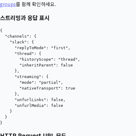
groups
를 함께 확인하세요.
스트리밍과 응답 표시
{

  "channels": {

    "slack": {

      "replyToMode": "first",

      "thread": {

        "historyScope": "thread",

        "inheritParent": false

      },

      "streaming": {

        "mode": "partial",

        "nativeTransport": true

      },

      "unfurlLinks": false,

      "unfurlMedia": false

    }

  }

HTTP Request URL 모드