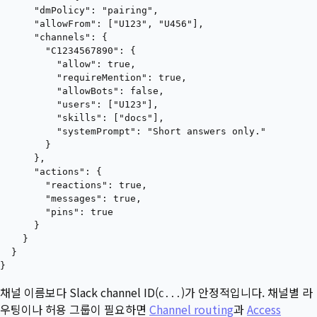
      "dmPolicy": "pairing",

      "allowFrom": ["U123", "U456"],

      "channels": {

        "C1234567890": {

          "allow": true,

          "requireMention": true,

          "allowBots": false,

          "users": ["U123"],

          "skills": ["docs"],

          "systemPrompt": "Short answers only."

        }

      },

      "actions": {

        "reactions": true,

        "messages": true,

        "pins": true

      }

    }

  }

채널 이름보다 Slack channel ID(
)가 안정적입니다. 채널별 라
C...
우팅이나 허용 그룹이 필요하면
Channel routing
과
Access