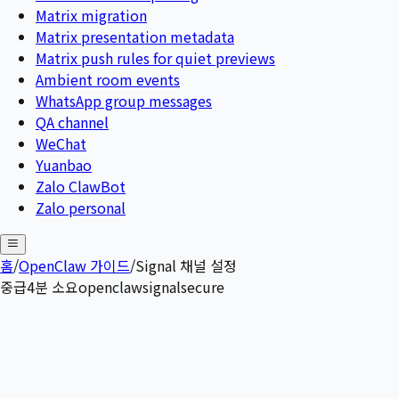
Matrix migration
Matrix presentation metadata
Matrix push rules for quiet previews
Ambient room events
WhatsApp group messages
QA channel
WeChat
Yuanbao
Zalo ClawBot
Zalo personal
홈
/
OpenClaw 가이드
/
Signal 채널 설정
중급
4
분 소요
openclaw
signal
secure