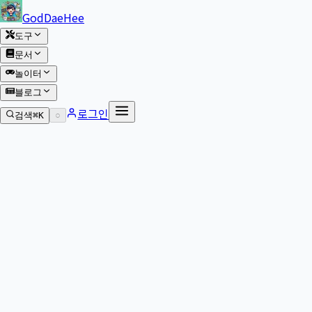
본문 바로가기
GodDaeHee
도구
문서
놀이터
블로그
로그인
검색
⌘K
○
본문으로 이동