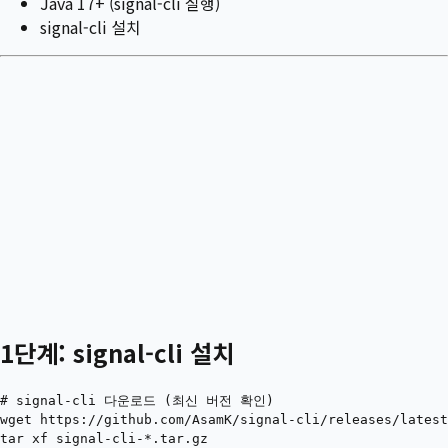
Java 17+ (signal-cli 실행)
signal-cli 설치
1단계: signal-cli 설치
# signal-cli 다운로드 (최신 버전 확인)

wget https://github.com/AsamK/signal-cli/releases/latest
tar xf signal-cli-*.tar.gz
