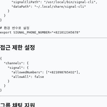
      "signalCliPath": "/usr/local/bin/signal-cli",

      "dataPath": "~/.local/share/signal-cli"

    }

  }

# 환경 변수로 설정

접근 제한 설정
{

  "channels": {

    "signal": {

      "allowedNumbers": ["+821098765432"],

      "allowAll": false

    }

  }

그룹 채팅 지원